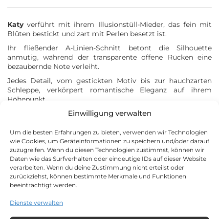
Atelier Nuptial 2027
Couture Nuptiale 2027
Katy
verführt mit ihrem Illusionstüll-Mieder, das fein mit
Rose Angel 2026
Blüten bestickt und zart mit Perlen besetzt ist.
Rose Angel 2027
Ihr fließender A-Linien-Schnitt betont die Silhouette
anmutig, während der transparente offene Rücken eine
bezaubernde Note verleiht.
MEINE AUSWAHL
Jedes Detail, vom gestickten Motiv bis zur hauchzarten
Schleppe, verkörpert romantische Eleganz auf ihrem
Höhepunkt.
Aucun produit dans votre sélection
Einwilligung verwalten
Meine Auswahl ansehen
Unsere Schneiderinnen können Ihnen bei diesem Modell
Um die besten Erfahrungen zu bieten, verwenden wir Technologien
während Ihres Termins Änderungen anbieten (die zu einem
wie Cookies, um Geräteinformationen zu speichern und/oder darauf
Kostenvoranschlag führen).
zuzugreifen. Wenn du diesen Technologien zustimmst, können wir
Daten wie das Surfverhalten oder eindeutige IDs auf dieser Website
verarbeiten. Wenn du deine Zustimmung nicht erteilst oder
Welche Größe habe ich?
zurückziehst, können bestimmte Merkmale und Funktionen
beeinträchtigt werden.
Dienste verwalten
Von 1750 bis 1999 €