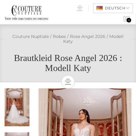
DEUTSCH
0
BRAUTKLEIDER
Couture Nuptiale
/
Robes
/
Rose Angel 2026
/
Modell
Katy
VERKAUFSSTELLEN
Brautkleid Rose Angel 2026 :
FAQ
Modell Katy
PRO-ZUGANG
BRAUTKLEIDER
ALLE MODELLE