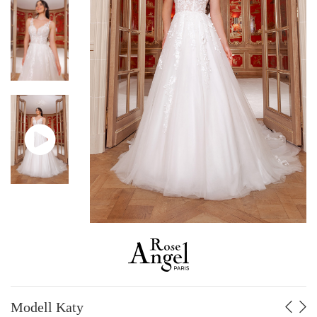
BRAUTKLEIDER BIS ZU -70%
GROSSE GRÖSSEN
NACH STIL
Fließend – Meerjungfrau
A-Linie
Voluminös
NACH PREIS
Von 499 bis 749 €
Von 750 bis 999 €
Von 1000 bis 1249 €
Von 1250 bis 1499 €
Von 1500 bis 1749 €
Von 1750 bis 1999 €
Von 2000 bis 2500 €
Modell Katy
NACH MARKE