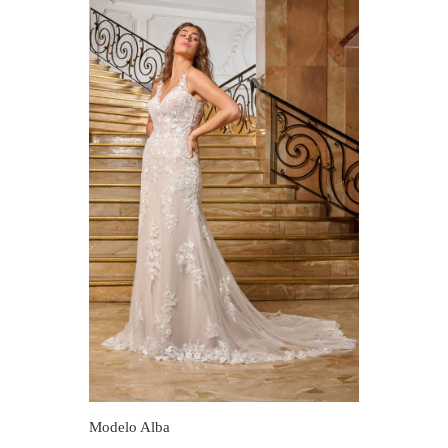
Modelo Alba