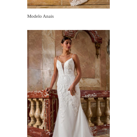
Modelo Anais