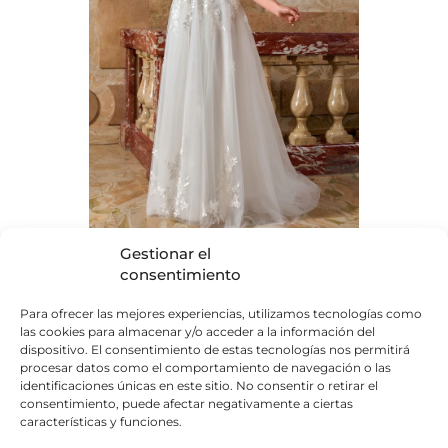
Gestionar el
consentimiento
Modelo Aileen
Para ofrecer las mejores experiencias, utilizamos tecnologías como
las cookies para almacenar y/o acceder a la información del
dispositivo. El consentimiento de estas tecnologías nos permitirá
procesar datos como el comportamiento de navegación o las
identificaciones únicas en este sitio. No consentir o retirar el
consentimiento, puede afectar negativamente a ciertas
características y funciones.