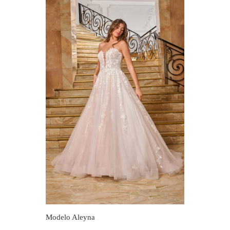
Modelo Aleyna