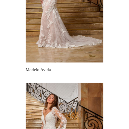
Modelo Avida