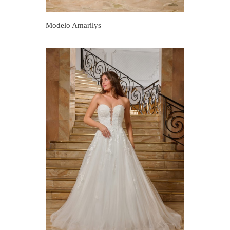
Modelo Amarilys