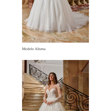
Modelo Alisma