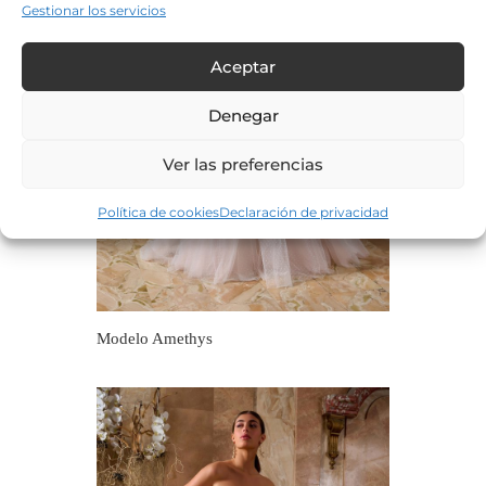
Gestionar los servicios
Aceptar
Denegar
Ver las preferencias
Política de cookies
Declaración de privacidad
Modelo Amethys