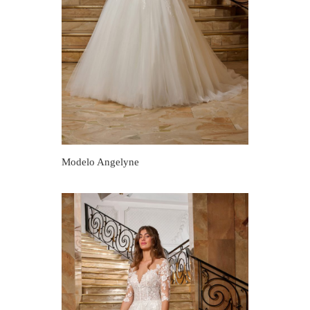
Modelo Angelyne