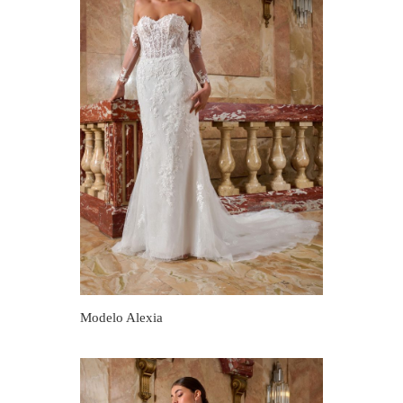
Modelo Alexia