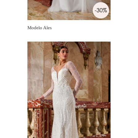
Modelo Ales