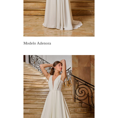
Modelo Adenora