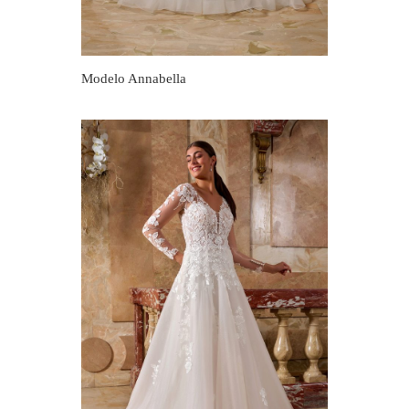
Modelo Annabella