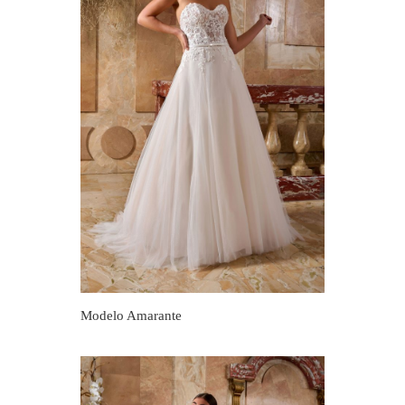
Modelo Amarante