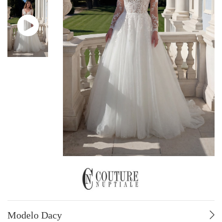
VESTIDOS DE NOVIA HASTA -70%
TALLAS GRANDES
POR ESTILO
Fluido – Sirena
Corte en A
Voluminoso
POR PRECIO
De 499 a 749 €
De 750 a 999 €
De 1000 a 1249 €
De 1250 a 1499 €
De 1500 a 1749 €
De 1750 a 1999 €
De 2000 a 2500 €
Modelo Dacy
POR MARCA