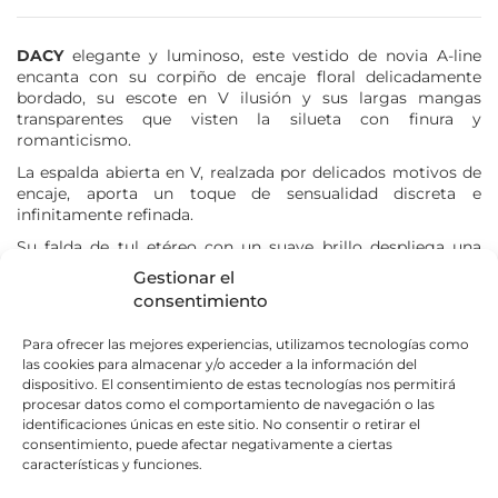
Atelier Nuptial 2027
Couture Nuptiale 2027
DACY
elegante y luminoso, este vestido de novia A-line
Rose Angel 2026
encanta con su corpiño de encaje floral delicadamente
Rose Angel 2027
bordado, su escote en V ilusión y sus largas mangas
transparentes que visten la silueta con finura y
romanticismo.
La espalda abierta en V, realzada por delicados motivos de
MI SELECCIÓN
encaje, aporta un toque de sensualidad discreta e
infinitamente refinada.
Su falda de tul etéreo con un suave brillo despliega una
Aucun produit dans votre sélection
caída fluida y graciosa, ofreciendo a la novia una allure
Gestionar el
Ver mi selección
suave, femenina y decididamente feérica.
consentimiento
Para ofrecer las mejores experiencias, utilizamos tecnologías como
Nuestras costureras pueden proponerle modificaciones en
las cookies para almacenar y/o acceder a la información del
este modelo (que dan lugar a un presupuesto) durante su
dispositivo. El consentimiento de estas tecnologías nos permitirá
cita.
procesar datos como el comportamiento de navegación o las
identificaciones únicas en este sitio. No consentir o retirar el
consentimiento, puede afectar negativamente a ciertas
¿Cuál es mi talla?
características y funciones.