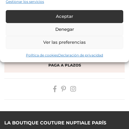
Gestionar los servicios
De 1500 a 1749 €
Aceptar
Denegar
AÑADIR A MI SELECCIÓN
Ver las preferencias
RESERVAR CITA
Política de cookies
Declaración de privacidad
PAGA A PLAZOS
LA BOUTIQUE COUTURE NUPTIALE PARÍS