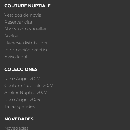
COUTURE NUPTIALE
Vestidos de novia
Reservar cita
Showroom y Atelier
Socios
Hacerse distribuidor
Información práctica
Aviso legal
COLECCIONES
Rose Angel 2027
Couture Nuptiale 2027
Atelier Nuptial 2027
Rose Angel 2026
Tallas grandes
NOVEDADES
Novedades