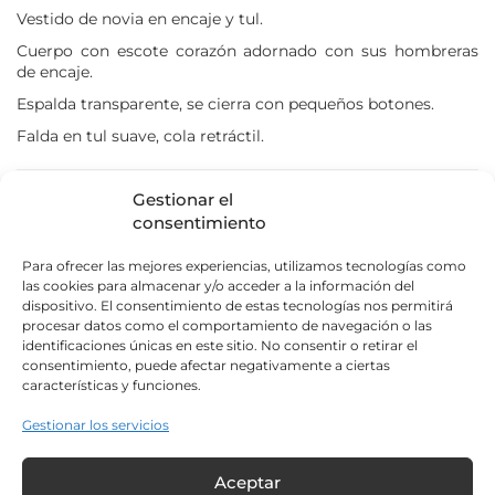
Couture Nuptiale 2027
Vestido de novia en encaje y tul.
Rose Angel 2026
Cuerpo con escote corazón adornado con sus hombreras
Rose Angel 2027
de encaje.
Espalda transparente, se cierra con pequeños botones.
Falda en tul suave, cola retráctil.
MI SELECCIÓN
Gestionar el
Nuestras costureras pueden proponerle modificaciones en
Aucun produit dans votre sélection
consentimiento
este modelo (que dan lugar a un presupuesto) durante su
cita.
Ver mi selección
Para ofrecer las mejores experiencias, utilizamos tecnologías como
las cookies para almacenar y/o acceder a la información del
dispositivo. El consentimiento de estas tecnologías nos permitirá
¿Cuál es mi talla?
procesar datos como el comportamiento de navegación o las
identificaciones únicas en este sitio. No consentir o retirar el
consentimiento, puede afectar negativamente a ciertas
De 1250 a 1499 €
características y funciones.
Gestionar los servicios
AÑADIR A MI SELECCIÓN
Aceptar