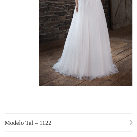
TALLAS GRANDES
POR ESTILO
Fluido – Sirena
Corte en A
Voluminoso
POR PRECIO
De 499 a 749 €
De 750 a 999 €
De 1000 a 1249 €
De 1250 a 1499 €
De 1500 a 1749 €
De 1750 a 1999 €
De 2000 a 2500 €
Modelo Tal – 1122
POR MARCA
Atelier Nuptial 2027