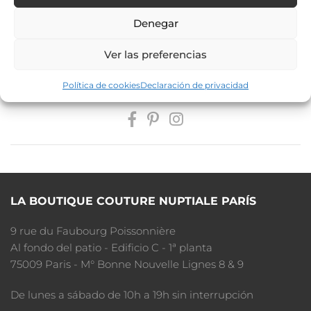
RESERVAR CITA
Denegar
Ver las preferencias
PAGA A PLAZOS
Política de cookies
Declaración de privacidad
LA BOUTIQUE COUTURE NUPTIALE PARÍS
9 rue du Faubourg Poissonnière
Al fondo del patio - Edificio C - 1ª planta
75009 Paris - M° Bonne Nouvelle Lignes 8 & 9
De lunes a sábado de 10h a 19h sin interrupción