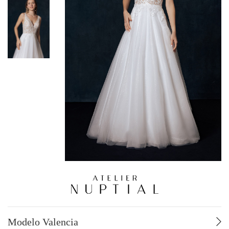
VESTIDOS DE NOVIA HASTA -70%
TALLAS GRANDES
POR ESTILO
Fluido – Sirena
Corte en A
Voluminoso
POR PRECIO
De 499 a 749 €
De 750 a 999 €
De 1000 a 1249 €
De 1250 a 1499 €
De 1500 a 1749 €
De 1750 a 1999 €
De 2000 a 2500 €
Modelo Valencia
POR MARCA