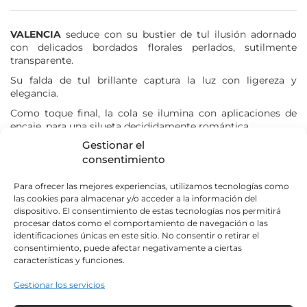
Atelier Nuptial 2027
Couture Nuptiale 2027
VALENCIA
seduce con su bustier de tul ilusión adornado
Rose Angel 2026
con delicados bordados florales perlados, sutilmente
Rose Angel 2027
transparente.
Su falda de tul brillante captura la luz con ligereza y
elegancia.
MI SELECCIÓN
Como toque final, la cola se ilumina con aplicaciones de
encaje, para una silueta decididamente romántica.
Gestionar el
Aucun produit dans votre sélection
consentimiento
Nuestras costureras pueden proponerle modificaciones en
Ver mi selección
este modelo (que dan lugar a un presupuesto) durante su
Para ofrecer las mejores experiencias, utilizamos tecnologías como
cita.
las cookies para almacenar y/o acceder a la información del
dispositivo. El consentimiento de estas tecnologías nos permitirá
procesar datos como el comportamiento de navegación o las
¿Cuál es mi talla?
identificaciones únicas en este sitio. No consentir o retirar el
consentimiento, puede afectar negativamente a ciertas
características y funciones.
De 1000 a 1249 €
Gestionar los servicios