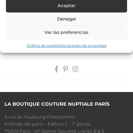
Aceptar
AÑADIR A MI SELECCIÓN
Denegar
RESERVAR CITA
Ver las preferencias
PAGA A PLAZOS
Política de cookies
Declaración de privacidad
LA BOUTIQUE COUTURE NUPTIALE PARÍS
9 rue du Faubourg Poissonnière
Al fondo del patio - Edificio C - 1ª planta
75009 Paris - M° Bonne Nouvelle Lignes 8 & 9