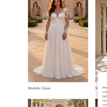
Per
Modello Clesia
Modell
mem
tec
nav
con