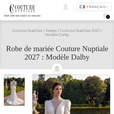
FRANÇAIS
0
ROBES DE MARIÉE
Couture Nuptiale
/
Robes
/
Couture Nuptiale 2027
/
Modèle Dalby
POINTS DE VENTE
Robe de mariée Couture Nuptiale
FAQ
2027 : Modèle Dalby
ACCÈS PRO
ROBES DE MARIÉES
TOUS LES MODÈLES