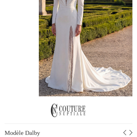
ROBES JUSQU’À -70%
GRANDES TAILLES
PAR STYLE
Fluide - Sirène
Trapèze
Volume
PAR PRIX
De 499 à 749 €
De 750 à 999 €
De 1000 à 1249 €
De 1250 à 1499 €
De 1500 à 1749 €
De 1750 à 1999 €
De 2000 à 2500 €
Modèle Dalby
PAR MARQUE