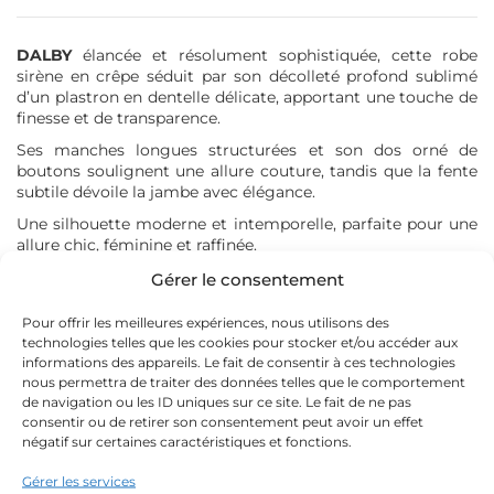
Atelier Nuptial 2027
Couture Nuptiale 2027
DALBY
élancée et résolument sophistiquée, cette robe
Rose Angel 2026
sirène en crêpe séduit par son décolleté profond sublimé
Rose Angel 2027
d’un plastron en dentelle délicate, apportant une touche de
finesse et de transparence.
Ses manches longues structurées et son dos orné de
boutons soulignent une allure couture, tandis que la fente
MA SÉLECTION
subtile dévoile la jambe avec élégance.
Une silhouette moderne et intemporelle, parfaite pour une
allure chic, féminine et raffinée.
Aucun produit dans votre sélection
Gérer le consentement
Voir ma sélection
Nos couturières ont la possibilité de vous proposer des
Pour offrir les meilleures expériences, nous utilisons des
modifications (qui donnent lieues à un devis) sur ce modèle
technologies telles que les cookies pour stocker et/ou accéder aux
lors de votre rendez-vous.
informations des appareils. Le fait de consentir à ces technologies
nous permettra de traiter des données telles que le comportement
de navigation ou les ID uniques sur ce site. Le fait de ne pas
Quelle est ma taille ?
consentir ou de retirer son consentement peut avoir un effet
négatif sur certaines caractéristiques et fonctions.
Gérer les services
De 1250 à 1499 €