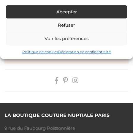
Accepter
AJOUTER À MA SÉLECTION
Refuser
Voir les préférences
PRENDRE RENDEZ-VOUS
Politique de cookies
Déclaration de confidentialité
PAYEZ EN PLUSIEURS FOIS
LA BOUTIQUE COUTURE NUPTIALE PARIS
9 rue du Faubourg Poissonnière