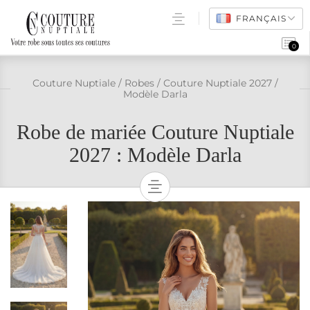
FRANÇAIS
0
ROBES DE MARIÉE
Couture Nuptiale
/
Robes
/
Couture Nuptiale 2027
/
Modèle Darla
POINTS DE VENTE
Robe de mariée Couture Nuptiale
FAQ
2027 : Modèle Darla
ACCÈS PRO
ROBES DE MARIÉES
TOUS LES MODÈLES