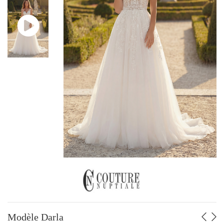
ROBES JUSQU’À -70%
GRANDES TAILLES
PAR STYLE
Fluide - Sirène
Trapèze
Volume
PAR PRIX
De 499 à 749 €
De 750 à 999 €
De 1000 à 1249 €
De 1250 à 1499 €
De 1500 à 1749 €
De 1750 à 1999 €
De 2000 à 2500 €
Modèle Darla
PAR MARQUE