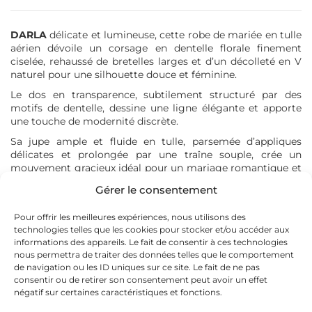
Atelier Nuptial 2027
Couture Nuptiale 2027
DARLA
délicate et lumineuse, cette robe de mariée en tulle
Rose Angel 2026
aérien dévoile un corsage en dentelle florale finement
Rose Angel 2027
ciselée, rehaussé de bretelles larges et d’un décolleté en V
naturel pour une silhouette douce et féminine.
Le dos en transparence, subtilement structuré par des
motifs de dentelle, dessine une ligne élégante et apporte
MA SÉLECTION
une touche de modernité discrète.
Sa jupe ample et fluide en tulle, parsemée d’appliques
délicates et prolongée par une traîne souple, crée un
Aucun produit dans votre sélection
mouvement gracieux idéal pour un mariage romantique et
Voir ma sélection
raffiné.
Gérer le consentement
Pour offrir les meilleures expériences, nous utilisons des
Nos couturières ont la possibilité de vous proposer des
technologies telles que les cookies pour stocker et/ou accéder aux
modifications (qui donnent lieues à un devis) sur ce modèle
informations des appareils. Le fait de consentir à ces technologies
lors de votre rendez-vous.
nous permettra de traiter des données telles que le comportement
de navigation ou les ID uniques sur ce site. Le fait de ne pas
consentir ou de retirer son consentement peut avoir un effet
Quelle est ma taille ?
négatif sur certaines caractéristiques et fonctions.