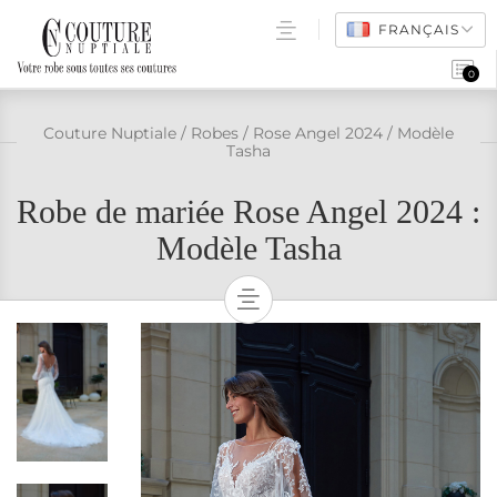
FRANÇAIS
0
ROBES DE MARIÉE
Couture Nuptiale
/
Robes
/
Rose Angel 2024
/
Modèle
Tasha
POINTS DE VENTE
Robe de mariée Rose Angel 2024 :
FAQ
Modèle Tasha
ACCÈS PRO
ROBES DE MARIÉES
TOUS LES MODÈLES