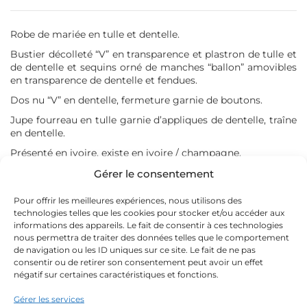
Atelier Nuptial 2027
Couture Nuptiale 2027
Robe de mariée en tulle et dentelle.
Rose Angel 2026
Bustier décolleté “V” en transparence et plastron de tulle et
Rose Angel 2027
de dentelle et sequins orné de manches “ballon” amovibles
en transparence de dentelle et fendues.
Dos nu “V” en dentelle, fermeture garnie de boutons.
MA SÉLECTION
Jupe fourreau en tulle garnie d’appliques de dentelle, traîne
en dentelle.
Présenté en ivoire, existe en ivoire / champagne.
Aucun produit dans votre sélection
Gérer le consentement
Voir ma sélection
Nos couturières ont la possibilité de vous proposer des
Pour offrir les meilleures expériences, nous utilisons des
modifications (qui donnent lieues à un devis) sur ce modèle
technologies telles que les cookies pour stocker et/ou accéder aux
lors de votre rendez-vous.
informations des appareils. Le fait de consentir à ces technologies
nous permettra de traiter des données telles que le comportement
de navigation ou les ID uniques sur ce site. Le fait de ne pas
Quelle est ma taille ?
consentir ou de retirer son consentement peut avoir un effet
négatif sur certaines caractéristiques et fonctions.
Gérer les services
De 1750 à 1999 €