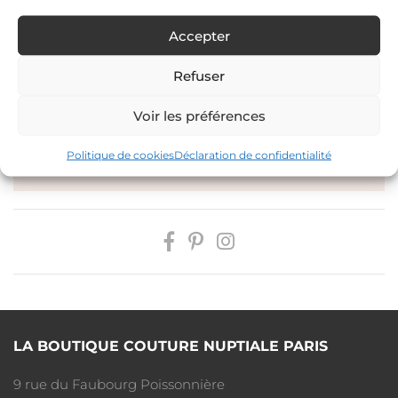
Accepter
AJOUTER À MA SÉLECTION
Refuser
Voir les préférences
PRENDRE RENDEZ-VOUS
Politique de cookies
Déclaration de confidentialité
PAYEZ EN PLUSIEURS FOIS
LA BOUTIQUE COUTURE NUPTIALE PARIS
9 rue du Faubourg Poissonnière