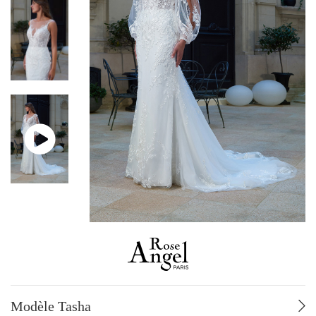
ROBES JUSQU’À -70%
GRANDES TAILLES
PAR STYLE
Fluide - Sirène
Trapèze
Volume
PAR PRIX
De 499 à 749 €
De 750 à 999 €
De 1000 à 1249 €
De 1250 à 1499 €
De 1500 à 1749 €
De 1750 à 1999 €
De 2000 à 2500 €
Modèle Tasha
PAR MARQUE